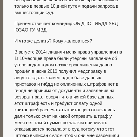
только в первые 10 дней путем подачи запроса в
вышестоящий суд.
Причем отвечает командир ОБ ДПС ГИБДД УВД
ЮЗАО ГУ МВД
И что же делать? Кому жаловаться?
В августе 2014г лишили меня права управления на
1г 10месяцев права были утеряны заявление об
утере подал годом позже срок лишения давно
прошёл в июне 2019 получил медсправку в
августе сдал экзамен пдд в базе данных
приставов и гибдд не оплаченных штрафов нет в
гибдд не принимают документы и заявление на
возврат прав. говорят что в ихней базе данных
этот штраф есть и требуют оплату одной
квитанцией распечатать квитанцию отказались
дали только счет на какой отправить штраф у
меня нет такой суммы по частям принимать
отказываются посылают в суд потому что этот
штраф выписан судом чтобы они мне разрешили