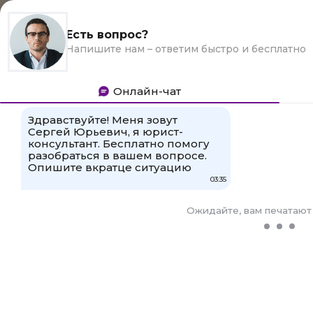
pzpushkinskoe.ru
Главная
-
Предпринимательское право
-
Если при
сдачи квартиры нарвался на госнадзор
Если при сдачи
квартиры
нарвался на
госнадзор