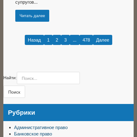
супругов...
Читать далее
Назад
1
2
3
...
478
Далее
Найти:
Рубрики
Административное право
Банковское право